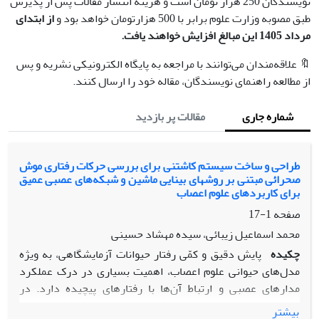
نویسندگان 250 هزار تومان است و هزینه انتشار مقالات پس از پذیرش
طبق مصوبه وزارت علوم برابر با 500 هزارتومان خواهد بود و
از ابتدای
مرداد 1405 این مبالغ افزایش خواهند یافت.
🔖 علاقه‌مندان می‌توانند با مراجعه به پایگاه الکترونیکی نشریه و پس
از مطالعه راهنمای نویسندگان، مقاله خود را ارسال کنند.
شماره جاری
مقالات پر بازدید
طراحی و ساخت سیستم کاشتنی برای بررسی حرکات رفتاری موش
صحرائی مبتنی بر روشهای بینایی ماشین و شبکه‌های عصبی عمیق
برای کاربردهای علوم اعصاب
صفحه
1-17
محمد اسماعیل زیبائی، سیده مهشاد حسینی
چکیده
پایش دقیق و کمّی رفتار حیوانات
آزمایشگاهی، به ویژه
مدل‌های حیوانی علوم اعصاب، اهمیت بسیاری در درک عملکرد
مدارهای عصبی و ارتباط آن‌ها با رفتارهای پیچیده دارد. در
رفتارشناسی محاسباتی، با هدف خودکارسازی، افزایش دقت و
بیشتر